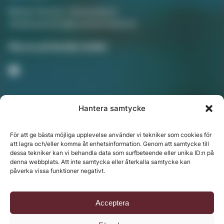
Mikael Persson, Mediasäljare
mikael.persson@svenskamedia.se
Facebook
Följ oss på Sociala medier
Hantera samtycke
Nyhetsbrev
För att ge bästa möjliga upplevelse använder vi tekniker som cookies för
att lagra och/eller komma åt enhetsinformation. Genom att samtycke till
dessa tekniker kan vi behandla data som surfbeteende eller unika ID:n på
denna webbplats. Att inte samtycka eller återkalla samtycke kan
Chefredaktör: Annika Rådlund | Ansvarig utgivare
påverka vissa funktioner negativt.
Jenny Fors
Copyright © 2024 Svenska Media i Ljusdal AB |
Policy
Acceptera
för datahantering, integritet och cookies