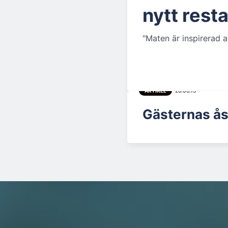
nytt res
"Maten är inspirerad 
ARTIKEL
26.06.13
Gästernas åsi