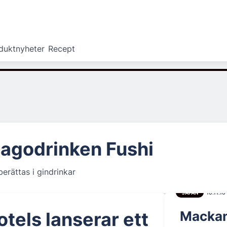
duktnyheter
Recept
Sagodrinken Fushi
erättas i gindrinkar
JAPAN
10.11.16
otels lanserar ett
Mackan