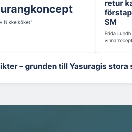
retur 
taurangkoncept
förstap
SM
av Nikkeiköket"
Frida Lundh
vinnarrecep
kter – grunden till Yasuragis stora