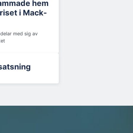
kammade hem
riset i Mack-
 delar med sig av
tet
 satsning