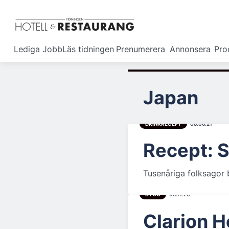
Lediga Jobb
Läs tidningen
Prenumerera
Annonsera
Pro
Japan
DRINKRECEPT
08.06.21
Recept: 
Tusenåriga folksagor b
BYGG
05.11.20
Clarion H