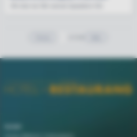
IPA-ölen har fått namnet Speedbird 100
av 6 sidor
Previous
Nästa
Kontakt
Annika Rådlund, Chefredaktör