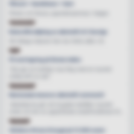
Ölhund + Sandhäxan = Sant
Pilsner och Rocky uppmärksammas i helgen
ALKOHOLFRI
Rekordförsäljning av alkoholfri öl i Sverige
Så många miljoner liter har hittils sålts i år
ÖL
Öl med lagring på färska hallon
"Det ger en kraftigt rosa färg med en mycket
tydlig doft av bär"
ALKOHOLFRI
Mariestads lanserar alkoholfri sommaröl
"Jästslöjorna gör att brygden behåller mycket
smak och blir en upplyftande smakförstärkare fö...
NYHETER
Världens första öl brygd på 12 000 meter