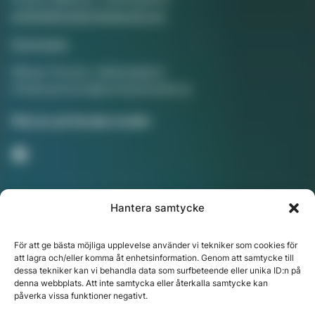
annika@hotellorestaurang.se
Annonsera
Mikael Persson, Mediasäljare
mikael.persson@svenskamedia.se
Facebook
Följ oss på Sociala medier
Hantera samtycke
Nyhetsbrev
För att ge bästa möjliga upplevelse använder vi tekniker som cookies för
att lagra och/eller komma åt enhetsinformation. Genom att samtycke till
dessa tekniker kan vi behandla data som surfbeteende eller unika ID:n på
denna webbplats. Att inte samtycka eller återkalla samtycke kan
Chefredaktör: Annika Rådlund | Ansvarig utgivare
påverka vissa funktioner negativt.
Jenny Fors