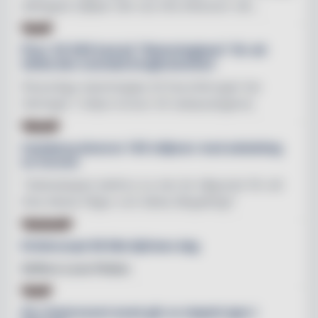
deltagare hjälper det oss inte eftersom vår...
BAR
Över 30 000 bud på ”Stammisglaset” för att
stötta den svenska krogbranschen
Personliga stammisglas till favoritkrogen har
inbringat 1 miljon kronor till restaurangerna
CIDER
Carlsberg donerar 140 miljoner med anledning
av Corona
"Vetenskapen behövs nu mer än någonsin för att
lösa dessa frågor och tänka långsiktigt"
ALKOHOL
Drinkrecept till Alla hjärtans dag
Sofiero Love Potion
ÅRE
Åre Gastronomi week går av stapeln igen i