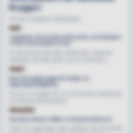
Bryggeri
Två ale till påskens delikatesser
JUL
Topplistan: Årets julbordsfavoriter och kändisen
vi helst vill äta julbord med
Är det julmust eller julöl, skinka eller Janssons
frestelse, kött eller grönt som är favoritern...
BYGG
Nya Carnegiebryggeriet inviger ny
tappningsanläggning
"Nu kan vi brygga mer öl och utveckla restaurang-
och besöksverksamheten"
CHAMPAGNE
Svenska mässan ställer in dryckesmässorna
"Även om regeringen höjer gränsen från 50 till 500