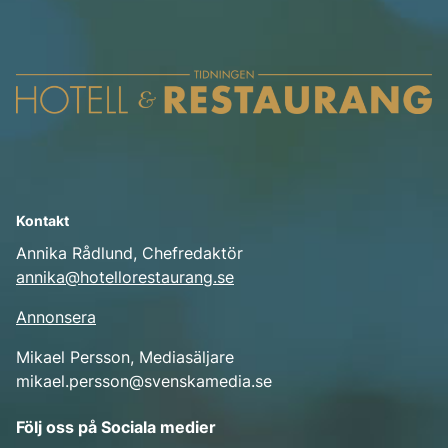
Kontakt
Annika Rådlund, Chefredaktör
annika@hotellorestaurang.se
Annonsera
Mikael Persson, Mediasäljare
mikael.persson@svenskamedia.se
Facebook
Följ oss på Sociala medier