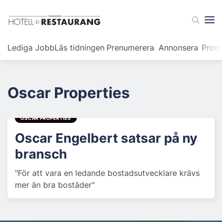
Lediga Jobb
Läs tidningen
Prenumerera
Annonsera
Prod
Oscar Properties
OSCAR PROPERTIES
Oscar Engelbert satsar på ny
bransch
"För att vara en ledande bostadsutvecklare krävs
mer än bra bostäder"