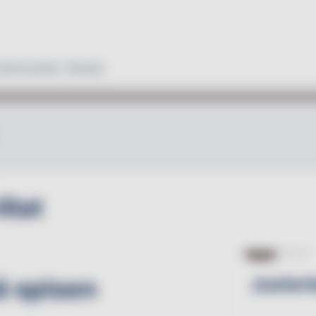
duktnyheter
Recept
llat
KÖK
19.09.13
å spisen
Justerb