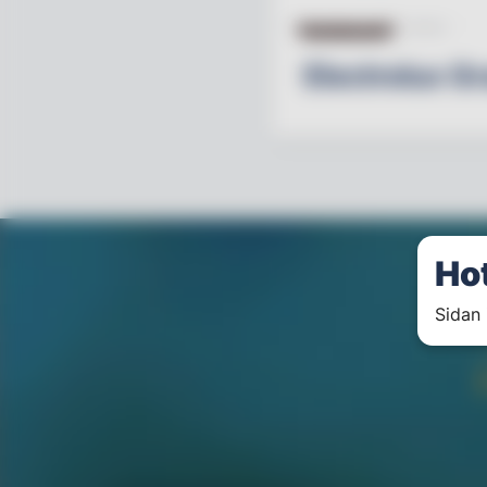
ELECTROLUX
17.04.13
Electrolux G
Ho
Sidan 