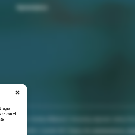
Nyhetsbrev
t lagra
ker kan vi
Chefredaktör: Annika Rådlund | Ansvarig utgivare Jenny For
nte
 Svenska Media i Ljusdal AB |
Policy för datahantering, int