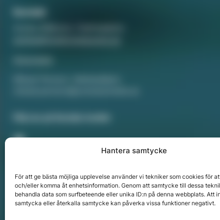
Kontakt
Annika Rådlund, Chefredaktör
annika@hotellorestaurang.se
Annonsera
Mikael Persson, Mediasäljare
mikael.persson@svenskamedia.se
Facebook
Följ oss på Sociala medier
Hantera samtycke
För att ge bästa möjliga upplevelse använder vi tekniker som cookies för at
och/eller komma åt enhetsinformation. Genom att samtycke till dessa tekni
behandla data som surfbeteende eller unika ID:n på denna webbplats. Att i
samtycka eller återkalla samtycke kan påverka vissa funktioner negativt.
Copyright © 2024