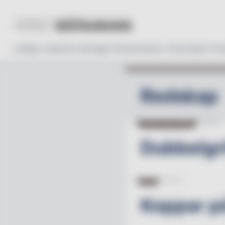
Lediga Jobb
Läs tidningen
Prenumerera
Annonsera
Pro
Redskap
KÖKSUTRUSTNING
30.12.13
Dubbelgri
KÖK
19.09.13
Koppar p