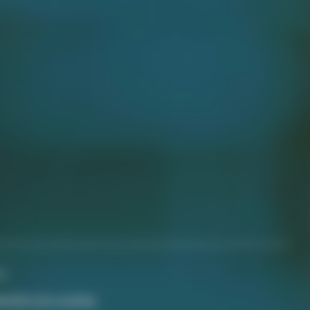
s
egritet och cookies