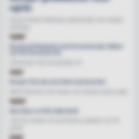
ogräs
Kocken Nisse Hallbergs ogräsrecept som skapar
grillmagi
KÖTT
Recept på flankstek med fermenterade rädisor
och het koreansk sås
Grillrecept med dryckestips till
BBQ
Recept: Het sås och drink med bourbon
Bulleit Bourbon Hot Sauce och drinken Spicy julep
KOCK
Nya såser av Erik Lallerstedt
Två nya smaker till sommarens sallader och till
grillat.
MAT