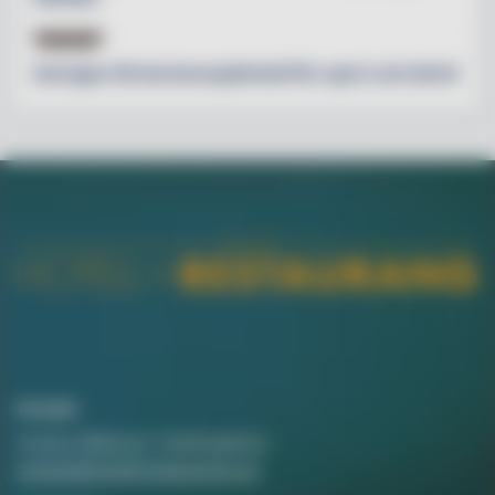
HOTELL
Sveriges första koncepthotell för sport och idrott
Kontakt
Annika Rådlund, Chefredaktör
annika@hotellorestaurang.se