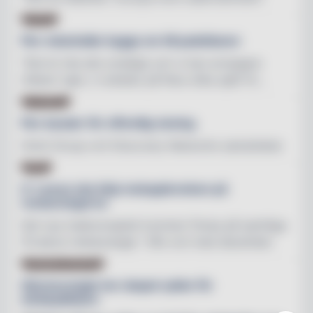
BYGG
Fler mässhallar byggs om till padelbanor
"Det är inte alls omöjligt och vi kan arrangera
mässor igen, vi arbetar på flera olika spår fö...
FOTBOLL
Fler kanaler för offentlig visning
Hoist Group och Discovery Networks samarbetar
BAR
O´Learys ska höja matupplevelsen på
restaurangerna
Det nya matkonceptet kommer finnas på samtliga
O’Learys-restauranger från och med december
PRODUKTNYHETER
Glenmorangie har skapat cyklar för
whiskyälskare