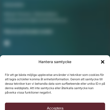
Annonsera
Mikael Persson, Mediasäljare
mikael.persson@svenskamedia.se
Facebook
Följ oss på Sociala medier
Hantera samtycke
Nyhetsbrev
För att ge bästa möjliga upplevelse använder vi tekniker som cookies för
att lagra och/eller komma åt enhetsinformation. Genom att samtycke till
dessa tekniker kan vi behandla data som surfbeteende eller unika ID:n på
denna webbplats. Att inte samtycka eller återkalla samtycke kan
Chefredaktör: Annika Rådlund | Ansvarig utgivare
påverka vissa funktioner negativt.
Jenny Fors
Copyright © 2024 Svenska Media i Ljusdal AB |
Policy
Acceptera