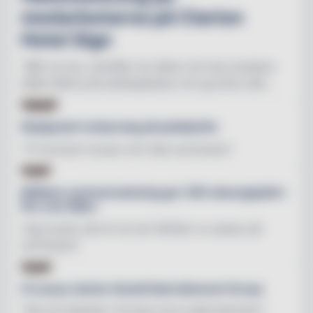
medarbetarna på Clarion
Hotel Sign
"Mår du bra, utstrålar du detta och kan prestera
både bättre på arbetsplatsen och ge ännu bät...
BYGG
Nyöppnad restaurang på padelpråm
"Vi kommer kryssa runt hela sommaren"
ÅRE
SkiStars sommarsatsning ger 200 säsongsjobb i
Åre och Sälen
"Jag tycker det är kul att SkiStar nu satsar på
sommaren"
BAR
O’Learys startar Social Eatertainment Group
"Ska bli ledande i Europa inom eatertainment"