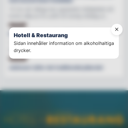
med second hand-festkläder
"Vi tror att många kan uppskatta möjligheten att
kunna välja en fin outfit till trevlig middag ut...
HOTELL
Ny jazzklubb öppnar i anrikt hotell
Hotell & Restaurang
"Våra gäster kan förvänta sig svängiga toner från
Sidan innehåller information om alkoholhaltiga
såväl välkända som okända artister"
drycker.
ARTIKEL
Julshower lyfter det traditionella julbordet