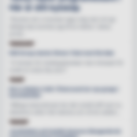
Här är ditt kylskåp
"Förutom att vi kommer laga rolig mat och ge
härliga tips kommer jag få en inblick i deras
privat...
GÖTEBORG
ESS Group startar Dinner Club med Ola Salo
"Vi brinner för hotellupplevelser men intresset för
musik är minst lika stort"
CAFÉ
Norra Station Café i Östersund tar nya grepp i
karantäntider
"Många kulturutövare har det också tufft just nu,
dessutom sitter folk hemma och vill bli underh...
HOTELL
Jazzklubben på hotellet lanserar lånegarderob