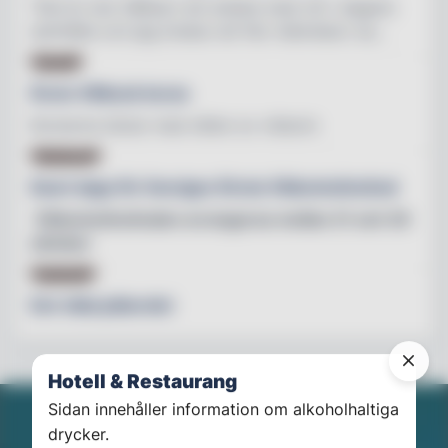
"Det är mer hållbart att arbeta med vilt i dagens
samhälle och jag önskar att fler människor se...
KOCK
Årets Viltkock koras
Kockarna tävlar med rätter av vildsvin
FESTIVAL
Snart dags för Sveriges första Vildsvinsfestival
Vildsvinsfestivalen arrangeras m
ellan 21 och 30
oktober
ARTIKEL
Det vilda julbordet
Hotell & Restaurang
Sidan innehåller information om alkoholhaltiga
drycker.