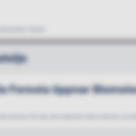
duktnyheter
Recept
telje
lla Foresta öppnar Blomste
s där blommor får tala, där kreativitet möter hantverk och dä