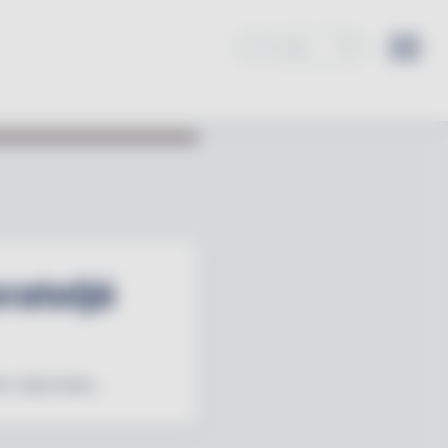
rateljé
r varje buke...