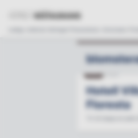
Lediga Jobb
Läs tidningen
Prenumerera
Annonsera
Pro
blomstera
HOTELL
07.05.25
Hotell Vi
Floresta
"Vi vill skapa en plat