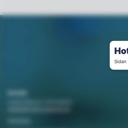
Ho
Sidan 
Kontakt
Annika Rådlund, Chefredaktör
annika@hotellorestaurang.se
Annonsera