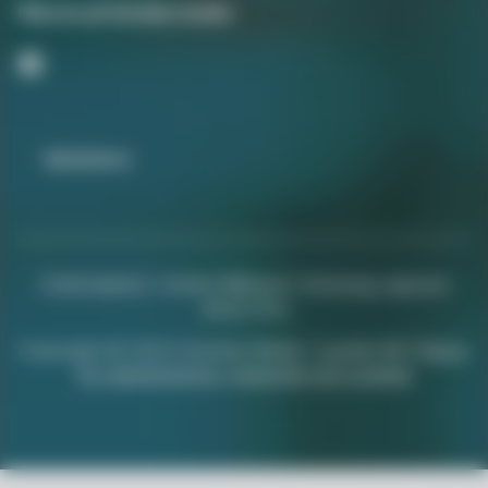
Följ oss på Sociala medier
Nyhetsbrev
Chefredaktör: Annika Rådlund | Ansvarig utgivare
Jenny Fors
Copyright © 2024 Svenska Media i Ljusdal AB |
Policy
för datahantering, integritet och cookies