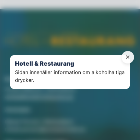
Hotell & Restaurang
Sidan innehåller information om alkoholhaltiga
Kontakt
drycker.
Annika Rådlund, Chefredaktör
annika@hotellorestaurang.se
Annonsera
Mikael Persson, Mediasäljare
mikael.persson@svenskamedia.se
Facebook