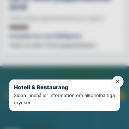
2016
ArkDes årliga pepparkakstävling är avgjord.
NYHETER
Hembakta Hus med HEMligheter
Tävlar om titeln "Årets pepparkakshus"
Hotell & Restaurang
Sidan innehåller information om alkoholhaltiga
drycker.