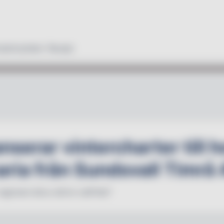
duktnyheter
Recept
nserar vintercharter till 
ria från Sundsvall Timrå 
regionen ännu större valfrihet"