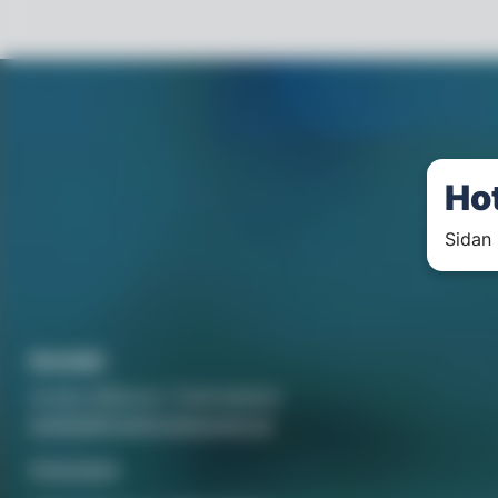
Ho
Sidan 
Kontakt
Annika Rådlund, Chefredaktör
annika@hotellorestaurang.se
Annonsera