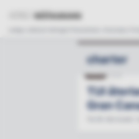
Lediga Jobb
Läs tidningen
Prenumerera
Annonsera
Pro
charter
NYHETER
07.05.26
TUI återla
Gran Cana
"Nu får våra kunder i 