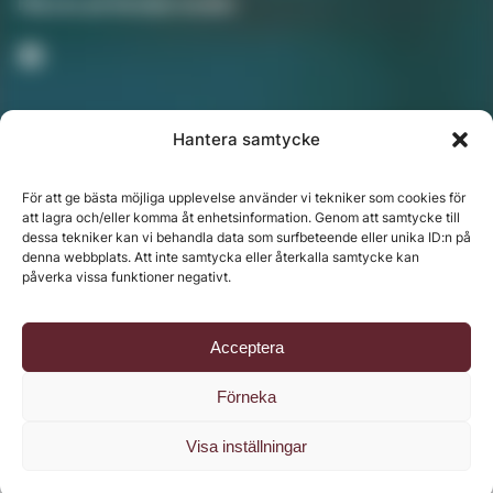
Följ oss på Sociala medier
Hantera samtycke
Nyhetsbrev
För att ge bästa möjliga upplevelse använder vi tekniker som cookies för
att lagra och/eller komma åt enhetsinformation. Genom att samtycke till
dessa tekniker kan vi behandla data som surfbeteende eller unika ID:n på
denna webbplats. Att inte samtycka eller återkalla samtycke kan
Chefredaktör: Annika Rådlund | Ansvarig utgivare
påverka vissa funktioner negativt.
Jenny Fors
Copyright © 2024 Svenska Media i Ljusdal AB |
Policy
Acceptera
för datahantering, integritet och cookies
Förneka
Visa inställningar