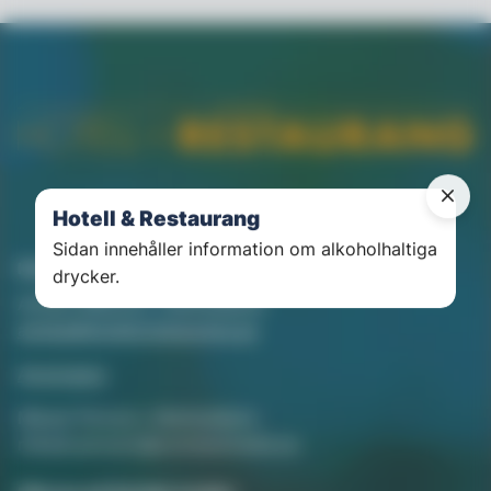
Hotell & Restaurang
Sidan innehåller information om alkoholhaltiga
Kontakt
drycker.
Annika Rådlund, Chefredaktör
annika@hotellorestaurang.se
Annonsera
Mikael Persson, Mediasäljare
mikael.persson@svenskamedia.se
Facebook