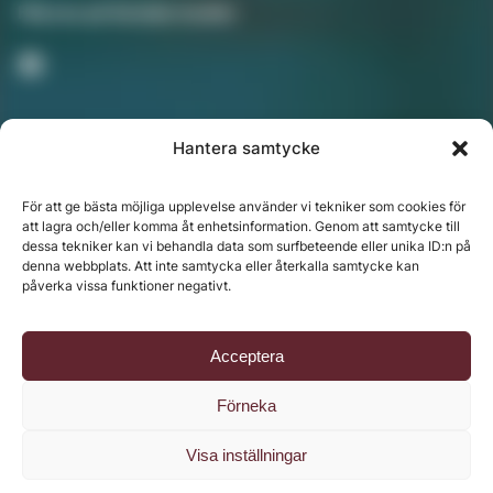
Följ oss på Sociala medier
Hantera samtycke
Nyhetsbrev
För att ge bästa möjliga upplevelse använder vi tekniker som cookies för
att lagra och/eller komma åt enhetsinformation. Genom att samtycke till
dessa tekniker kan vi behandla data som surfbeteende eller unika ID:n på
denna webbplats. Att inte samtycka eller återkalla samtycke kan
Chefredaktör: Annika Rådlund | Ansvarig utgivare
påverka vissa funktioner negativt.
Jenny Fors
Copyright © 2024 Svenska Media i Ljusdal AB |
Policy
Acceptera
för datahantering, integritet och cookies
Förneka
Visa inställningar