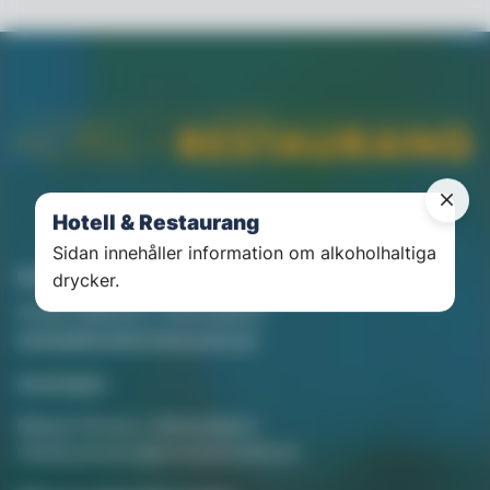
Hotell & Restaurang
Sidan innehåller information om alkoholhaltiga
Kontakt
drycker.
Annika Rådlund, Chefredaktör
annika@hotellorestaurang.se
Annonsera
Mikael Persson, Mediasäljare
mikael.persson@svenskamedia.se
Facebook