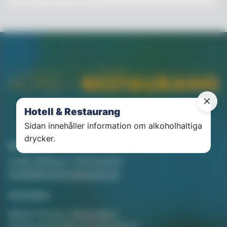
Hotell & Restaurang
Sidan innehåller information om alkoholhaltiga
drycker.
Kontakt
Annika Rådlund, Chefredaktör
annika@hotellorestaurang.se
Annonsera
Mikael Persson, Mediasäljare
mikael.persson@svenskamedia.se