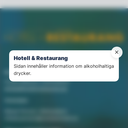
Hotell & Restaurang
Sidan innehåller information om alkoholhaltiga
Kontakt
drycker.
Annika Rådlund, Chefredaktör
annika@hotellorestaurang.se
Annonsera
Mikael Persson, Mediasäljare
mikael.persson@svenskamedia.se
Facebook