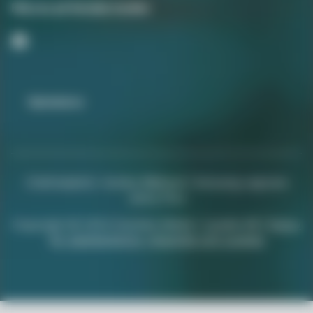
Följ oss på Sociala medier
Nyhetsbrev
Chefredaktör: Annika Rådlund | Ansvarig utgivare
Jenny Fors
Copyright © 2024 Svenska Media i Ljusdal AB |
Policy
för datahantering, integritet och cookies