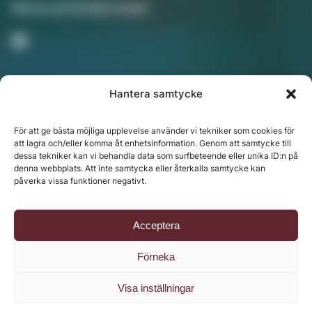
Följ oss på Sociala medier
Hantera samtycke
Nyhetsbrev
För att ge bästa möjliga upplevelse använder vi tekniker som cookies för
att lagra och/eller komma åt enhetsinformation. Genom att samtycke till
dessa tekniker kan vi behandla data som surfbeteende eller unika ID:n på
denna webbplats. Att inte samtycka eller återkalla samtycke kan
Chefredaktör: Annika Rådlund | Ansvarig utgivare
påverka vissa funktioner negativt.
Jenny Fors
Copyright © 2024 Svenska Media i Ljusdal AB |
Policy
Acceptera
för datahantering, integritet och cookies
Förneka
Visa inställningar