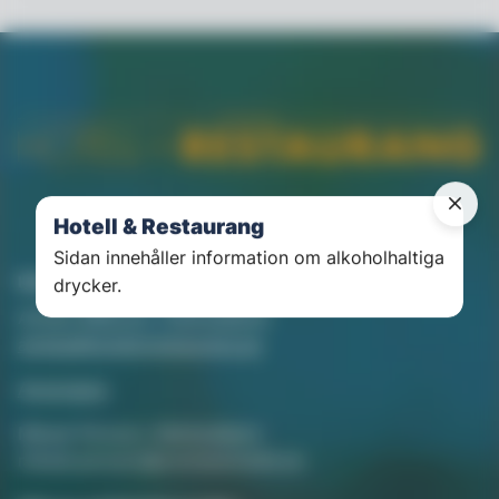
Hotell & Restaurang
Sidan innehåller information om alkoholhaltiga
Kontakt
drycker.
Annika Rådlund, Chefredaktör
annika@hotellorestaurang.se
Annonsera
Mikael Persson, Mediasäljare
mikael.persson@svenskamedia.se
Facebook