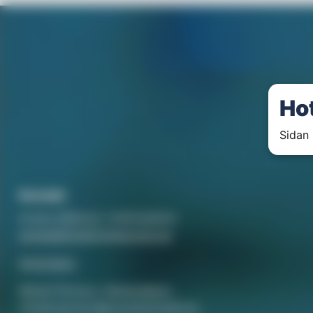
Ho
Sidan 
Kontakt
Annika Rådlund, Chefredaktör
annika@hotellorestaurang.se
Annonsera
Mikael Persson, Mediasäljare
mikael.persson@svenskamedia.se