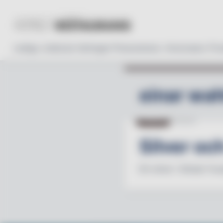
Lediga Jobb
Läs tidningen
Prenumerera
Annonsera
Pro
einar wa
NYHETER
24.02.25
Silver oc
Ett silver i Global Yo