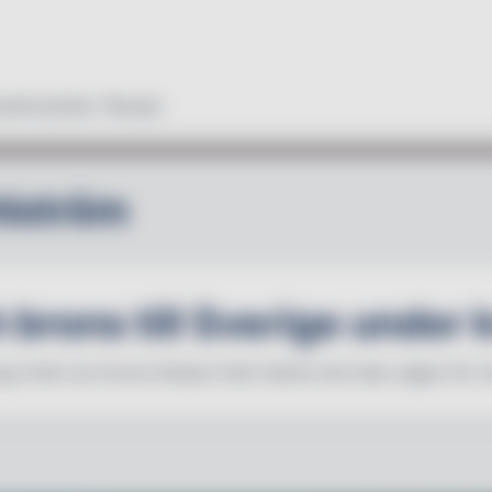
duktnyheter
Recept
hlström
h brons till Sverige under 
ung Chef och brons Global Chef räckte inte hela vägen för 