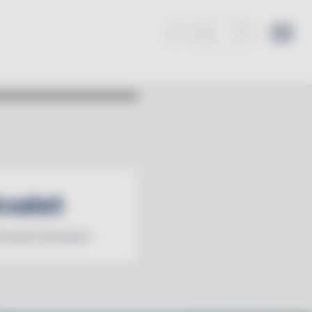
kvalet
Svenska Kockland...