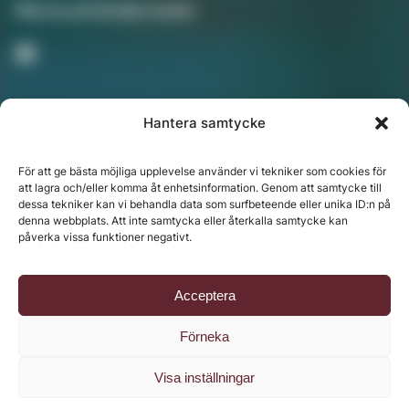
Följ oss på Sociala medier
Hantera samtycke
Nyhetsbrev
För att ge bästa möjliga upplevelse använder vi tekniker som cookies för
att lagra och/eller komma åt enhetsinformation. Genom att samtycke till
dessa tekniker kan vi behandla data som surfbeteende eller unika ID:n på
denna webbplats. Att inte samtycka eller återkalla samtycke kan
Chefredaktör: Annika Rådlund | Ansvarig utgivare
påverka vissa funktioner negativt.
Jenny Fors
Copyright © 2024 Svenska Media i Ljusdal AB |
Policy
Acceptera
för datahantering, integritet och cookies
Förneka
Visa inställningar