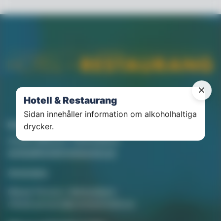
Hotell & Restaurang
Sidan innehåller information om alkoholhaltiga
Kontakt
drycker.
Annika Rådlund, Chefredaktör
annika@hotellorestaurang.se
Annonsera
Mikael Persson, Mediasäljare
mikael.persson@svenskamedia.se
Facebook