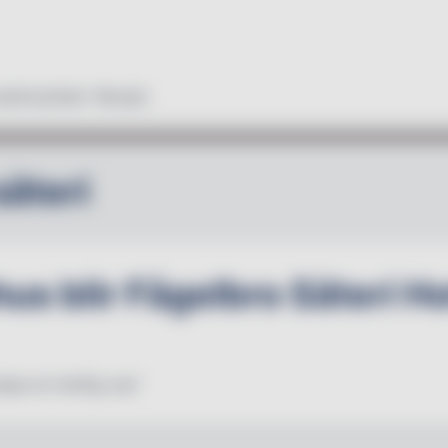
duktnyheter
Recept
säteri
us blir Fågelbro Säteri Ho
kapa en lantlig oas"