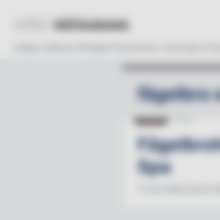
Lediga Jobb
Läs tidningen
Prenumerera
Annonsera
Pro
fågelbro 
NYHETER
11.09.25
Fågelbroh
Spa
"Vi har siktat på att s