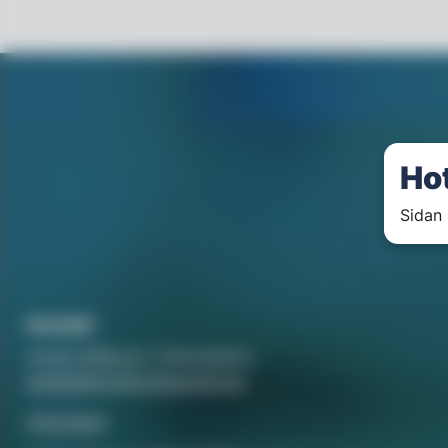
Ho
Sidan 
Kontakt
Annika Rådlund, Chefredaktör
annika@hotellorestaurang.se
Annonsera