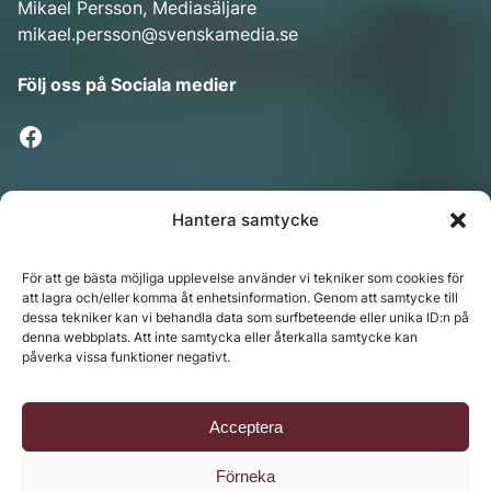
Mikael Persson, Mediasäljare
mikael.persson@svenskamedia.se
Facebook
Följ oss på Sociala medier
Hantera samtycke
Nyhetsbrev
För att ge bästa möjliga upplevelse använder vi tekniker som cookies för
att lagra och/eller komma åt enhetsinformation. Genom att samtycke till
dessa tekniker kan vi behandla data som surfbeteende eller unika ID:n på
denna webbplats. Att inte samtycka eller återkalla samtycke kan
Chefredaktör: Annika Rådlund | Ansvarig utgivare
påverka vissa funktioner negativt.
Jenny Fors
Copyright © 2024 Svenska Media i Ljusdal AB |
Policy
Acceptera
för datahantering, integritet och cookies
Förneka