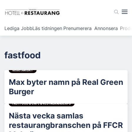
Lediga Jobb
Läs tidningen
Prenumerera
Annonsera
Prod
fastfood
VEGETARISKT
Max byter namn på Real Green
Burger
FASTFOOD & CAFÉ & RESTAURANGEXPO
Nästa vecka samlas
restaurangbranschen på FFCR