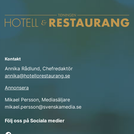
Kontakt
Annika Rådlund, Chefredaktör
annika@hotellorestaurang.se
Annonsera
Mikael Persson, Mediasäljare
mikael.persson@svenskamedia.se
Facebook
Följ oss på Sociala medier