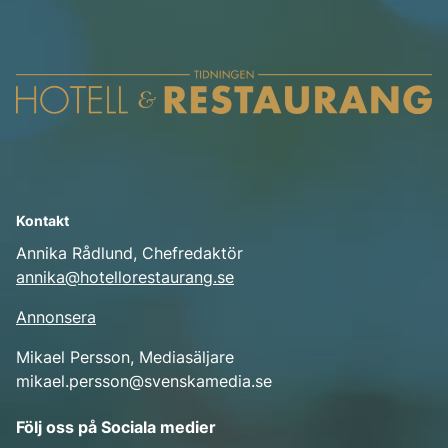
Kontakt
Annika Rådlund, Chefredaktör
annika@hotellorestaurang.se
Annonsera
Mikael Persson, Mediasäljare
mikael.persson@svenskamedia.se
Facebook
Följ oss på Sociala medier