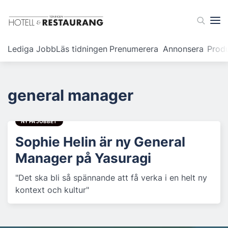
Lediga Jobb
Läs tidningen
Prenumerera
Annonsera
Prod
general manager
NY PÅ JOBBET
Sophie Helin är ny General
Manager på Yasuragi
"Det ska bli så spännande att få verka i en helt ny
kontext och kultur"