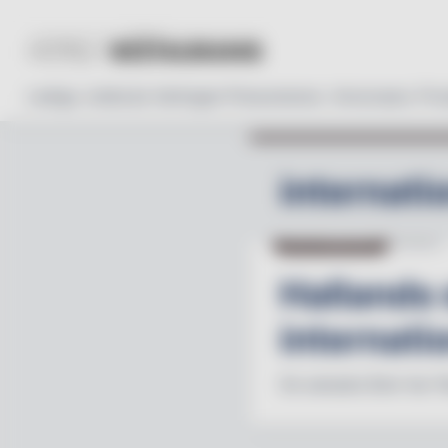
Lediga Jobb
Läs tidningen
Prenumerera
Annonsera
Pro
internati
BESÖKSNÄRINGEN
24.06.25
Hallands s
internati
De senaste åren har fl