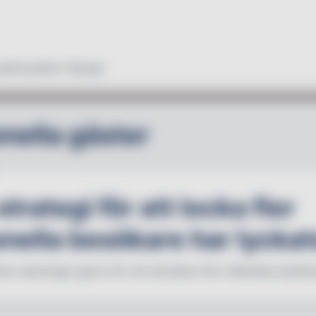
duktnyheter
Recept
onella gäster
trategi för att locka fler
onella besökare har lyckat
era satsningar gjorts för att attrahera fler utländska besök