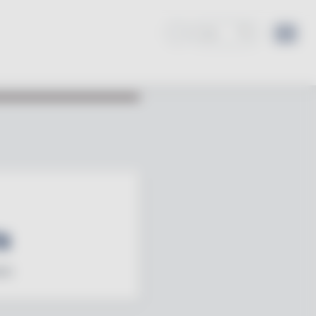
s
are