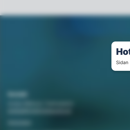
Ho
Sidan 
Kontakt
Annika Rådlund, Chefredaktör
annika@hotellorestaurang.se
Annonsera