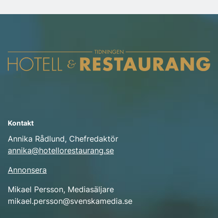
Kontakt
Annika Rådlund, Chefredaktör
annika@hotellorestaurang.se
Annonsera
Mikael Persson, Mediasäljare
mikael.persson@svenskamedia.se
Facebook