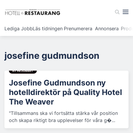
Lediga Jobb
Läs tidningen
Prenumerera
Annonsera
Prod
josefine gudmundson
NY PÅ JOBBET
Josefine Gudmundson ny
hotelldirektör på Quality Hotel
The Weaver
"Tillsammans ska vi fortsätta stärka vår position
och skapa riktigt bra upplevelser för våra g�...