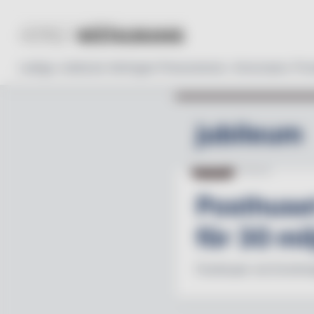
Lediga Jobb
Läs tidningen
Prenumerera
Annonsera
Pro
jubileum
HOTELL
14.03.25
Posthuset
för 30 mi
Posthuset vid Drottnin