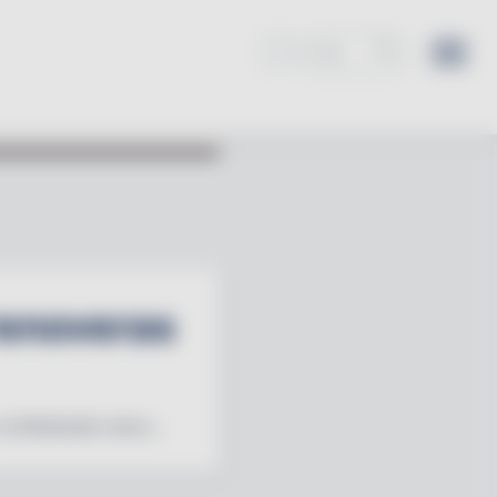
renoveras
 omfattande renov...