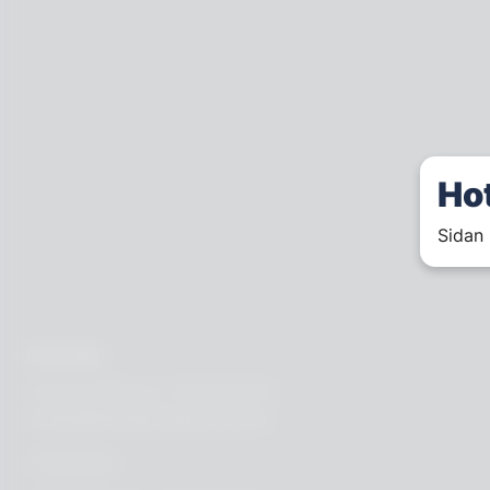
Ho
Sidan 
Kontakt
Annika Rådlund, Chefredaktör
annika@hotellorestaurang.se
Annonsera