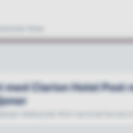
duktnyheter
Recept
 med Clarion Hotel Post 
ljoner
gtorget i Göteborg fyller 100 år i maj och det firas med en