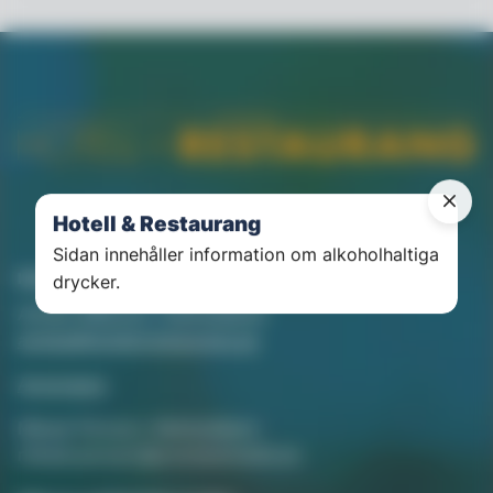
Hotell & Restaurang
Sidan innehåller information om alkoholhaltiga
Kontakt
drycker.
Annika Rådlund, Chefredaktör
annika@hotellorestaurang.se
Annonsera
Mikael Persson, Mediasäljare
mikael.persson@svenskamedia.se
Facebook