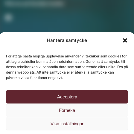
Följ oss på Sociala medier
Hantera samtycke
Nyhetsbrev
För att ge bästa möjliga upplevelse använder vi tekniker som cookies för
att lagra och/eller komma åt enhetsinformation. Genom att samtycke till
dessa tekniker kan vi behandla data som surfbeteende eller unika ID:n på
denna webbplats. Att inte samtycka eller återkalla samtycke kan
Chefredaktör: Annika Rådlund | Ansvarig utgivare
påverka vissa funktioner negativt.
Jenny Fors
Copyright © 2024 Svenska Media i Ljusdal AB |
Policy
Acceptera
för datahantering, integritet och cookies
Förneka
Visa inställningar