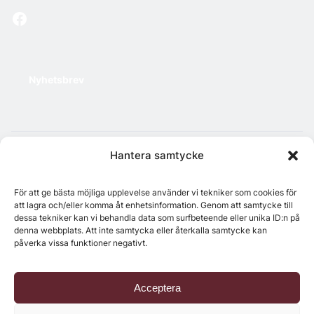
Nyhetsbrev
Hantera samtycke
Chefredaktör: Annika Rådlund | Ansvarig utgivare
Jenny Fors
För att ge bästa möjliga upplevelse använder vi tekniker som cookies för
Copyright © 2024 Svenska Media i Ljusdal AB |
Policy
att lagra och/eller komma åt enhetsinformation. Genom att samtycke till
för datahantering, integritet och cookies
dessa tekniker kan vi behandla data som surfbeteende eller unika ID:n på
denna webbplats. Att inte samtycka eller återkalla samtycke kan
påverka vissa funktioner negativt.
Acceptera