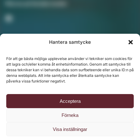
Följ oss på Sociala medier
Hantera samtycke
Nyhetsbrev
För att ge bästa möjliga upplevelse använder vi tekniker som cookies för
att lagra och/eller komma åt enhetsinformation. Genom att samtycke till
dessa tekniker kan vi behandla data som surfbeteende eller unika ID:n på
denna webbplats. Att inte samtycka eller återkalla samtycke kan
Chefredaktör: Annika Rådlund | Ansvarig utgivare
påverka vissa funktioner negativt.
Jenny Fors
Copyright © 2024 Svenska Media i Ljusdal AB |
Policy
Acceptera
för datahantering, integritet och cookies
Förneka
Visa inställningar