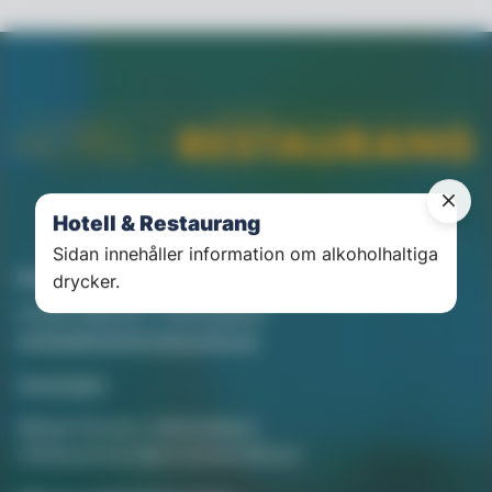
Hotell & Restaurang
Sidan innehåller information om alkoholhaltiga
Kontakt
drycker.
Annika Rådlund, Chefredaktör
annika@hotellorestaurang.se
Annonsera
Mikael Persson, Mediasäljare
mikael.persson@svenskamedia.se
Facebook