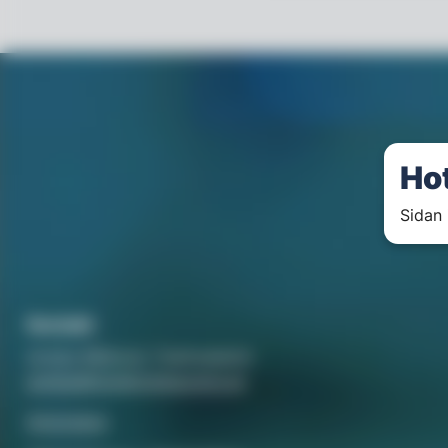
Ho
Sidan 
Kontakt
Annika Rådlund, Chefredaktör
annika@hotellorestaurang.se
Annonsera