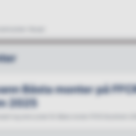
duktnyheter
Recept
ter
ann Bästa monter på FFC
m 2025
umph! tog emot priset för Bästa monter FFCR Stockholm 20