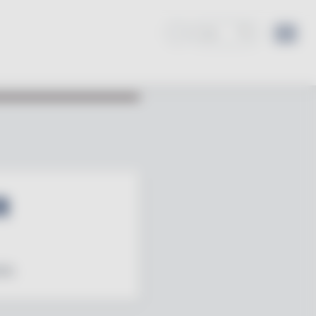
R
25.