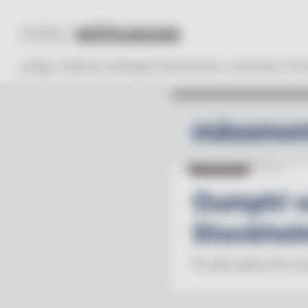
Lediga Jobb
Läs tidningen
Prenumerera
Annonsera
Pro
mässmon
UTMÄRKELSE
06.02.25
Oumph! v
Stockhol
Ett glatt gäng från O