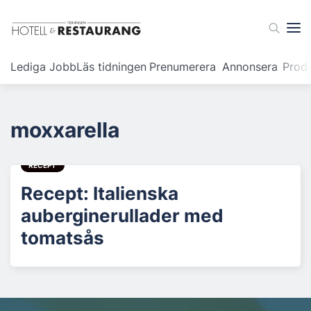
Lediga Jobb
Läs tidningen
Prenumerera
Annonsera
Prod
moxxarella
RECEPT
Recept: Italienska
auberginerullader med
tomatsås