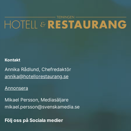
Kontakt
Annika Rådlund, Chefredaktör
annika@hotellorestaurang.se
Annonsera
Mikael Persson, Mediasäljare
mikael.persson@svenskamedia.se
Facebook
Följ oss på Sociala medier