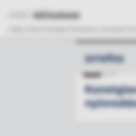
Lediga Jobb
Läs tidningen
Prenumerera
Annonsera
Pro
orrefos
HOTELL
26.05.26
Konstglas
nyinredd