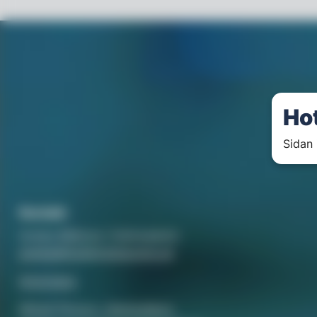
Ho
Sidan 
Kontakt
Annika Rådlund, Chefredaktör
annika@hotellorestaurang.se
Annonsera
Mikael Persson, Mediasäljare