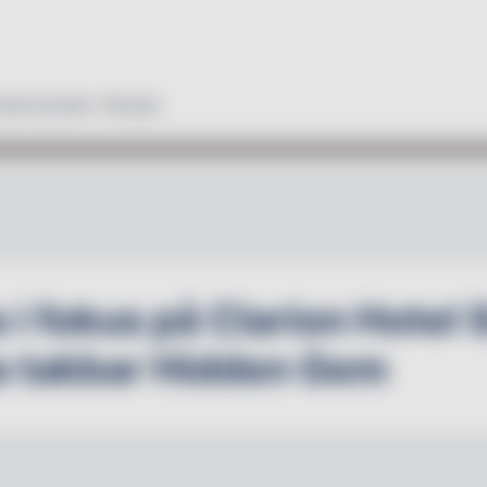
duktnyheter
Recept
 i fokus på Clarion Hotel 
a takbar Hidden Gem