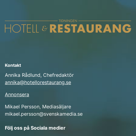
Kontakt
Annika Rådlund, Chefredaktör
annika@hotellorestaurang.se
Annonsera
Mikael Persson, Mediasäljare
mikael.persson@svenskamedia.se
Facebook
Följ oss på Sociala medier