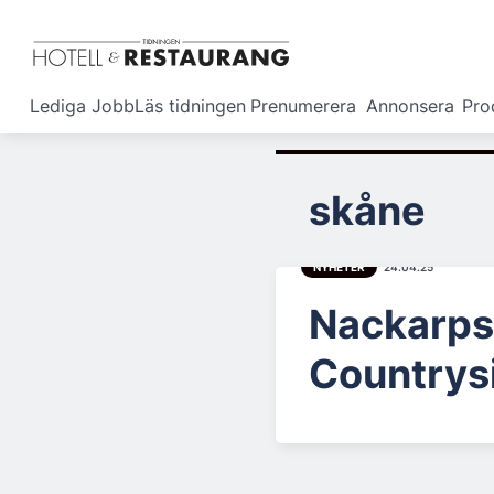
Lediga Jobb
Läs tidningen
Prenumerera
Annonsera
Pro
skåne
NYHETER
24.04.25
Nackarpsd
Countrys