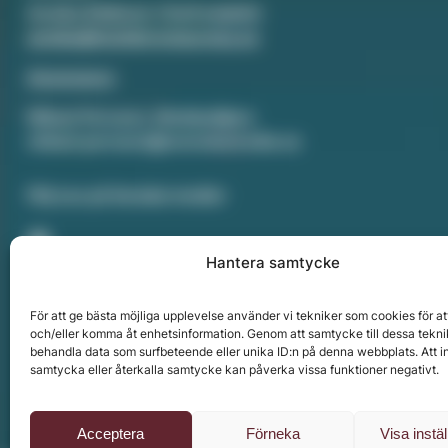
Annika Rådlund, Chefredaktör
annika@hotellorestaurang.se
Annonsera
Mikael Persson, Mediasäljare
mikael.persson@svenskamedia.se
Facebook
Följ oss på Sociala medier
Hantera samtycke
För att ge bästa möjliga upplevelse använder vi tekniker som cookies för at
och/eller komma åt enhetsinformation. Genom att samtycke till dessa tekni
C
behandla data som surfbeteende eller unika ID:n på denna webbplats. Att i
samtycka eller återkalla samtycke kan påverka vissa funktioner negativt.
Copyright © 2024 
Acceptera
Förneka
Visa instäl