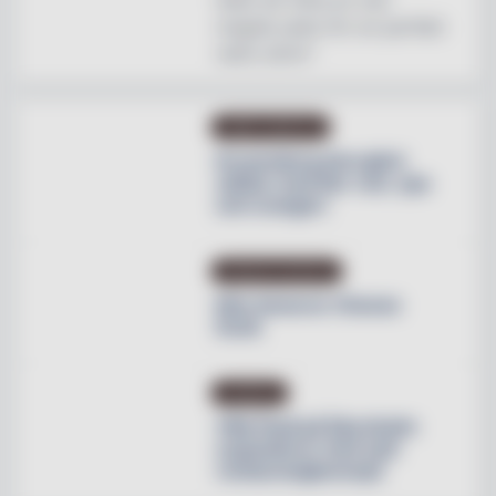
magisk plats för en perfekt
natts sömn"
OMBYGGNATION
Krusenberg Herrgård
utökar med fler rum, spa
och orangeri
PRODUKTNYHETER
Max lanserar Cheese
Dunk
NYHETER
Villa Pauli på Djursholm
expanderar med nytt
restaurangkoncept