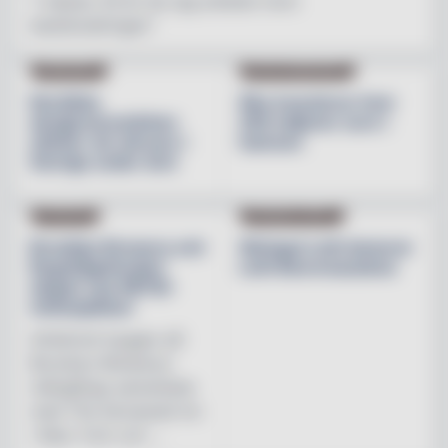
"I nästan 30 år har jag arbetat inom
besöksnäringen"
INREDNING
BESÖKSNÄRINGEN
Nordiska
Åbo investerar över
designvarumärken
200 miljoner euro i
stärker sin närvaro i
hamnen
Sverige under året
NYHETER
PRODUKTNYHET
Brooklyn Brewery och
Weingut Leth lanserar
Regnbågsfonden
Leth Beerenauslese
skapar nya HBTQI-
mötesplatser
Initiativet bygger på
Brooklyn Brewerys
mångåriga samarbete
med The Stonewall Inn
i New York och ...