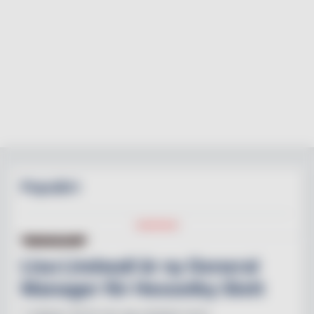
Populärt
NY PÅ JOBBET
Lisa Lindwall är ny General
Manager för Hesselby Slott