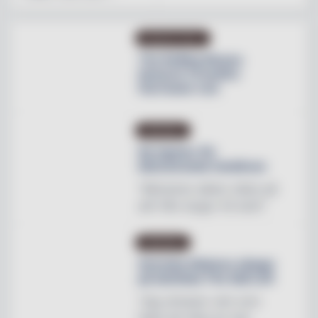
PRODUKTNYHET
The Rolling Stones
lanserar Crossfire
Hurricane rum
INREDNING
Ny tapeter för
blomstrande hotellrum
"Mönstren sätter stilen på
allt från stugor till slott"
INREDNING
Svenska Hästens sängar
på skottska The Sail Loft
"Jag utmanar vem som
helst att hitta en mer