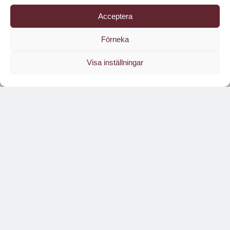
Acceptera
Förneka
Visa inställningar
Läs branschens
största oberoende magasin
Läs digitalt!