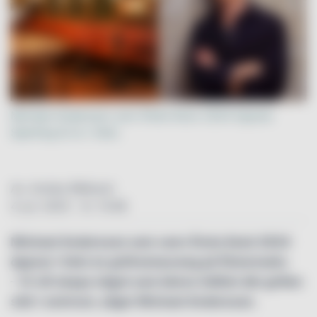
Michael Andersson som Årets Kock 2024 öppnar
Sperling & Co i höst.
Av: Annika Rådlund
4. jul. 2025 - kl. 13:48
Michael Andersson som vann Årets Kock 2024
öppnar i höst en grillrestaurang på Östermalm.
– Vi vill skapa något som känns tidlöst där grillen
står i centrum, säger Michael Andersson.