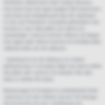
Stockholm, tillsammans med Ludwig Tjörnemo.
Han driver även det egna bolaget Petit Gastronomi,
med fokus på matlagning på hög nivå. Sperling &
Co ska vara förankrad i europeisk grilltradition men
formad av nuet. Med grillen som hjärta och
styckdetaljer i centrum kommer rätterna att tillagas
över öppen glöd. Menyn kommer att innehålla både
välkända delar och mer sällsynta.
– Sperling & Co är vår tolking av en modern
grillrestaurang. Vi vill skapa något som känns tidlöst
där grillen står i centrum och tekniker från olika
delar av världen får mötas.
Restaurangen är formgiven av arkitektbyrån Dinell
Johansson och den sträcker sig över två våningar.
Allt trä kommer att vara i mörkbetsad ask