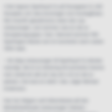
I höst öppnar Sperling & Co på Sturegatan 6, intill
Stureplan och nära korsningen mot Humlegården.
Där innanför glasdörrarna växer den nya
restaurangen, som kommer vara en del av
Stureplansgruppen, fram. Namnet kommer från
Sperlingens Backe som är kvarterets namn sedan
1600-talet.
– Att döpa restaurangen till Sperling & Co kändes
naturligt. Det är en blinkning till kvarterets historia
men också ett sätt att visa att vi är en del av
platsen, inte bara en aktör i den, säger Michael
Andersson.
Han har tidigare varit köksmästare på den
Michelinbelönade restaurangen Celeste i