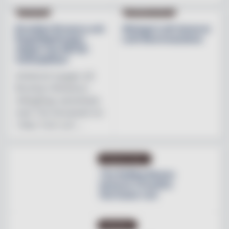
NYHETER
PRODUKTNYHET
Brooklyn Brewery och
Weingut Leth lanserar
Regnbågsfonden
Leth Beerenauslese
skapar nya HBTQI-
mötesplatser
Initiativet bygger på
Brooklyn Brewerys
mångåriga samarbete
med The Stonewall Inn
i New York och ...
PRODUKTNYHET
The Rolling Stones
lanserar Crossfire
Hurricane rum
INREDNING