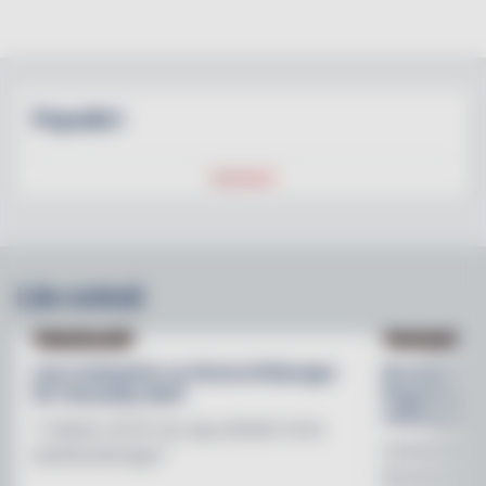
Populärt
Läs också
NY PÅ JOBBET
NYHETER
Lisa Lindwall är ny General Manager
Brooklyn B
för Hesselby Slott
Regnbågsfo
mötesplats
"I nästan 30 år har jag arbetat inom
Initiativet 
besöksnäringen"
Brewerys m