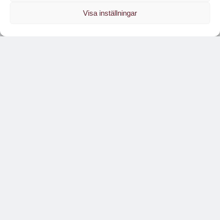
Visa inställningar
Läs branschens
största oberoende magasin
Läs digitalt!