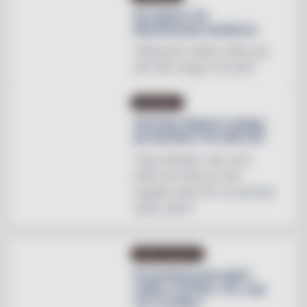
Ny tapeter för
blomstrande hotellrum
"Mönstren sätter stilen på
allt från stugor till slott"
INREDNING
Svenska Hästens sängar
på skottska The Sail Loft
"Jag utmanar vem som
helst att hitta en mer
magisk plats för en perfekt
natts sömn"
OMBYGGNATION
Krusenberg Herrgård
utökar med fler rum, spa
och orangeri