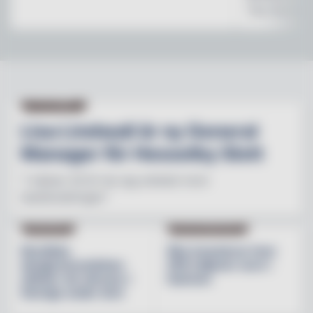
The Stonewal
NY PÅ JOBBET
Lisa Lindwall är ny General
Manager för Hesselby Slott
"I nästan 30 år har jag arbetat inom
besöksnäringen"
INREDNING
BESÖKSNÄRINGEN
Nordiska
Åbo investerar över
designvarumärken
200 miljoner euro i
stärker sin närvaro i
hamnen
Sverige under året