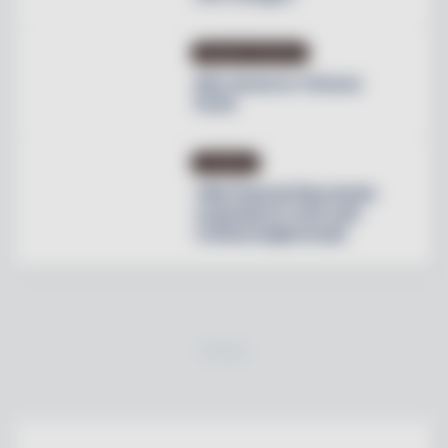
PRODUKTNYHETER
Max lanserar Cheese
Dunk
NYHETER
Villa Pauli på Djursholm
expanderar med nytt
restaurangkoncept