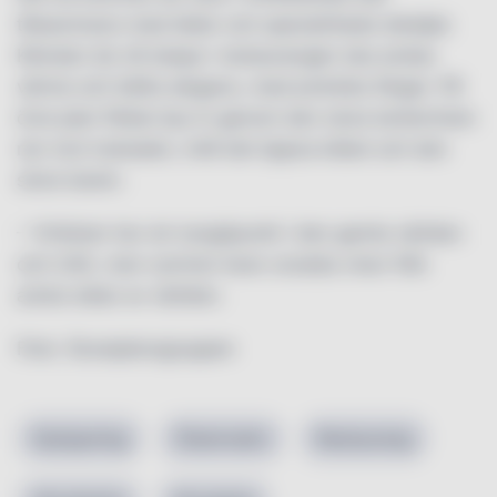
tillsammans med läder och specialritade detaljer.
Känslan de vill skapa i restaurangen ska andas
värme och tidlös elegans, med jordnära färger. På
övre plan flödar ljus in genom den stora lanterninen
ner mot matsalen, intill det öppna köket och den
stora baren.
– Vinlistan har sin tyngdpunkt i den gamla världen
och USA, men rymmer även utvalda viner från
andra delar av världen.
Foto: Stureplansgruppen
Nyöppning
Östermalm
Restaurang