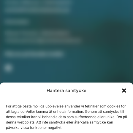
Annika Rådlund, Chefredaktör
annika@hotellorestaurang.se
Annonsera
Mikael Persson, Mediasäljare
mikael.persson@svenskamedia.se
Facebook
Följ oss på Sociala medier
Hantera samtycke
Nyhetsbrev
För att ge bästa möjliga upplevelse använder vi tekniker som cookies för
att lagra och/eller komma åt enhetsinformation. Genom att samtycke till
dessa tekniker kan vi behandla data som surfbeteende eller unika ID:n på
denna webbplats. Att inte samtycka eller återkalla samtycke kan
Chefredaktör: Annika Rådlund | Ansvarig utgivare
påverka vissa funktioner negativt.