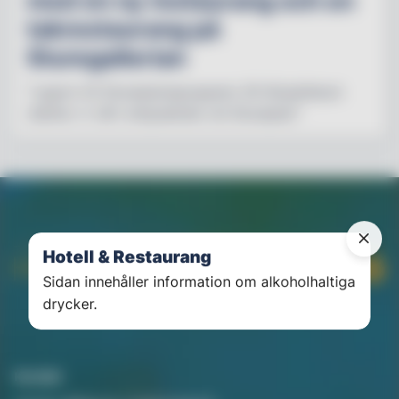
med en ny restaurang och en
takrestaurang på
Sturegallerian
"Lagom till Stureplansgruppens 30-årsjubileum
stärker vi vårt erbjudande vid Stureplan"
Hotell & Restaurang
Sidan innehåller information om alkoholhaltiga
drycker.
Kontakt