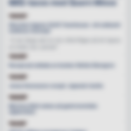
BBQ-tacos med Quorn Mince
HOTELL
Sheraton öppnar SLVK Townhouse- ett exklusivt
wellness-koncept
"Vi har länge sett en stor efterfrågan på att öppna
en klubb mer centralt"
RECEPT
Recept på ostkaka av kocken Stefan Ekengren
RECEPT
Jonas Svenssons recept: Japansk risotto
HOTELL
Bjertorp Slott satsar på gastronomiska
upplevelser
MÄSSA