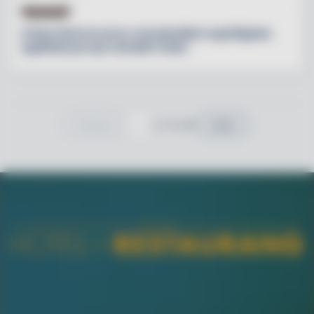
NYHETER
Urban Deli serverar svenskodlad regnbågslax
uppfödd på nytt cirkulärt foder
av 34 sidor
Previous
Nästa