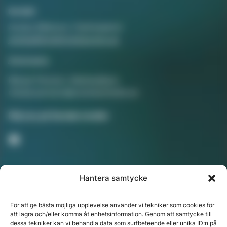
Kontakt
Annika Rådlund, Chefredaktör
annika@hotellorestaurang.se
Annonsera
Mikael Persson, Mediasäljare
mikael.persson@svenskamedia.se
Facebook
Följ oss på Sociala medier
Hantera samtycke
Nyhetsbrev
För att ge bästa möjliga upplevelse använder vi tekniker som cookies för
att lagra och/eller komma åt enhetsinformation. Genom att samtycke till
dessa tekniker kan vi behandla data som surfbeteende eller unika ID:n på