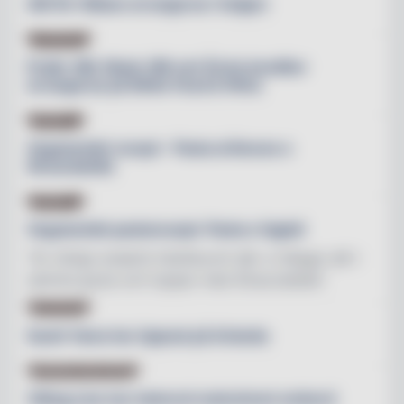
Allt för Hälsan arrangeras i helgen
NYHETER
Pralin-SM, Mack-SM och Årets konditor
arrangeras på Sthlm Food & Wine
RECEPT
Vegetariskt recept – Pasta al limone e
Stracciatella
RECEPT
Vegetariskt pastarecept: Pasta e fagioli
"En riktigt smakrik höstfavorit där vi tillagar allt i
samma gryta och toppar med Stracciatella"
NYHETER
Sushi Yama har öppnat på Arlanda
MINSKAT MATSVINN
Viking Line har halverat matsvinnet ombord