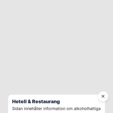
Hotell & Restaurang
Sidan innehåller information om alkoholhaltiga