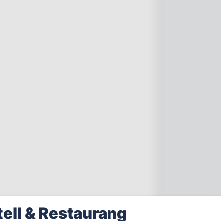
tell & Restaurang