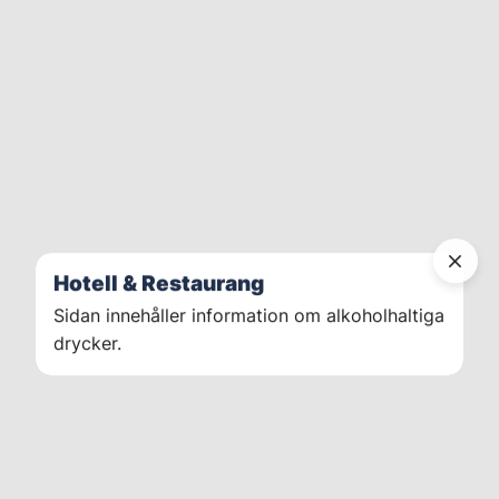
Hotell & Restaurang
Sidan innehåller information om alkoholhaltiga
drycker.