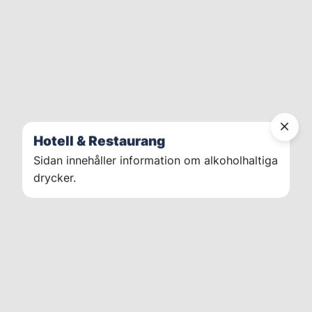
Hotell & Restaurang
Sidan innehåller information om alkoholhaltiga
drycker.