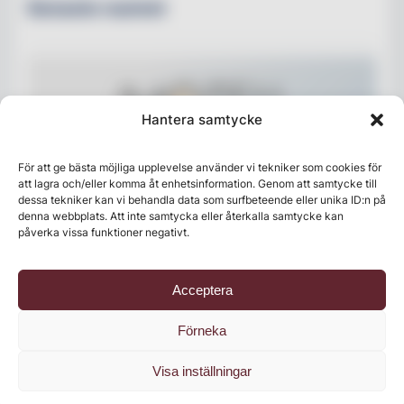
Senaste numret
Hantera samtycke
För att ge bästa möjliga upplevelse använder vi tekniker som cookies för
att lagra och/eller komma åt enhetsinformation. Genom att samtycke till
dessa tekniker kan vi behandla data som surfbeteende eller unika ID:n på
denna webbplats. Att inte samtycka eller återkalla samtycke kan
påverka vissa funktioner negativt.
Acceptera
Förneka
Visa inställningar