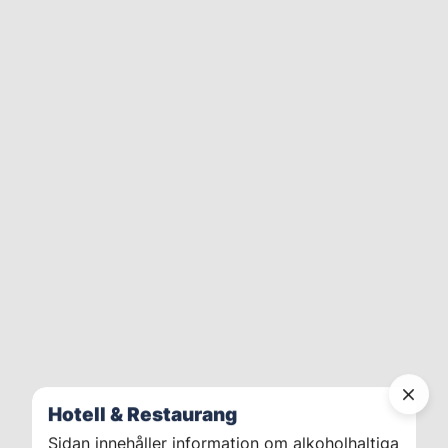
Hotell & Restaurang
Sidan innehåller information om alkoholhaltiga