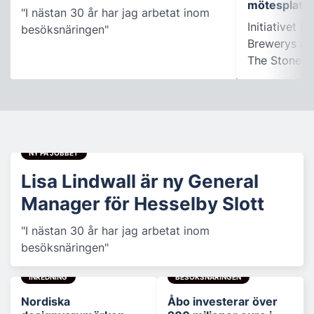
mötesplats
"I nästan 30 år har jag arbetat inom
Initiativet 
besöksnäringen"
Brewerys m
The Stonewal
NY PÅ JOBBET
Lisa Lindwall är ny General
Manager för Hesselby Slott
"I nästan 30 år har jag arbetat inom
besöksnäringen"
INREDNING
BESÖKSNÄRINGEN
Nordiska
Åbo investerar över