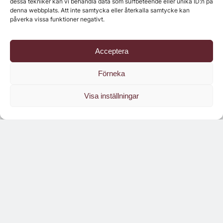
dessa tekniker kan vi behandla data som surfbeteende eller unika ID:n på
denna webbplats. Att inte samtycka eller återkalla samtycke kan
påverka vissa funktioner negativt.
Acceptera
Senaste numret
Förneka
Visa inställningar