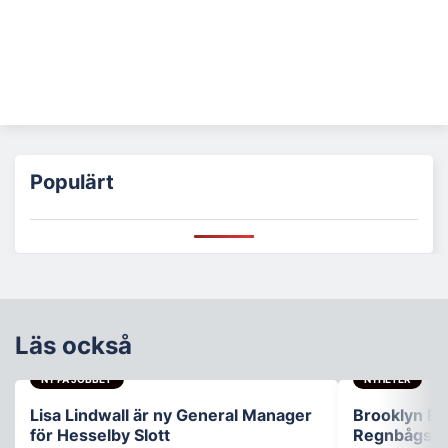
Populärt
Läs också
NY PÅ JOBBET
NYHETER
Lisa Lindwall är ny General Manager
Brooklyn B
för Hesselby Slott
Regnbågsfo