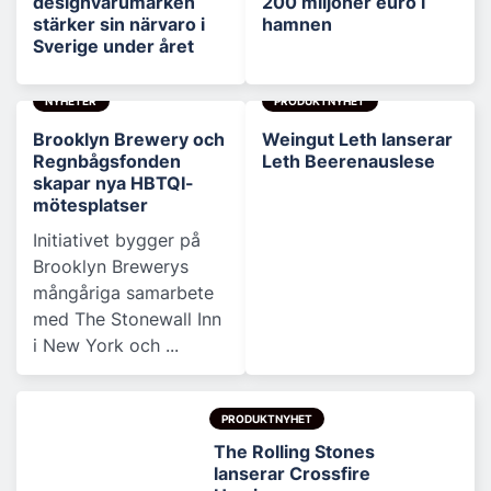
designvarumärken
200 miljoner euro i
stärker sin närvaro i
hamnen
Sverige under året
NYHETER
PRODUKTNYHET
Brooklyn Brewery och
Weingut Leth lanserar
Regnbågsfonden
Leth Beerenauslese
skapar nya HBTQI-
mötesplatser
Initiativet bygger på
Brooklyn Brewerys
mångåriga samarbete
med The Stonewall Inn
i New York och ...
PRODUKTNYHET
The Rolling Stones
lanserar Crossfire