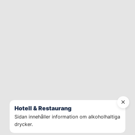
Hotell & Restaurang
Sidan innehåller information om alkoholhaltiga
drycker.