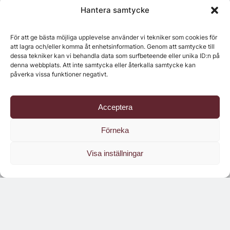
Läs branschens
Hantera samtycke
största oberoende magasin
Läs digitalt!
För att ge bästa möjliga upplevelse använder vi tekniker som cookies för
att lagra och/eller komma åt enhetsinformation. Genom att samtycke till
dessa tekniker kan vi behandla data som surfbeteende eller unika ID:n på
denna webbplats. Att inte samtycka eller återkalla samtycke kan
påverka vissa funktioner negativt.
Acceptera
Förneka
Visa inställningar
Hotell & Restaurangs nyhetsbrev