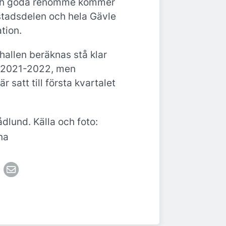
ch goda renommé kommer
stadsdelen och hela Gävle
tion.
hallen beräknas stå klar
et 2021-2022, men
r satt till första kvartalet
dlund. Källa och foto:
na