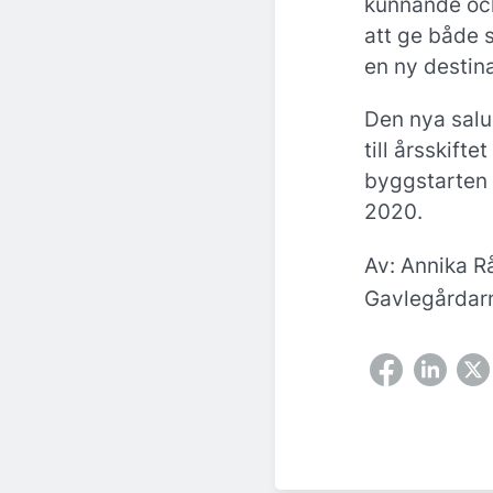
kunnande o
att ge både 
en ny destina
Den nya salu
till årsskift
byggstarten ä
2020.
Av: Annika Rå
Gavlegårdar