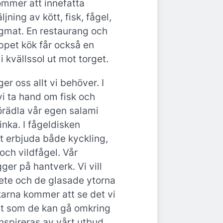
ommer att innefatta
jning av kött, fisk, fågel,
igmat. En restaurang och
ppet kök får också en
i kvällssol ut mot torget.
ger oss allt vi behöver. I
vi ta hand om fisk och
förädla vår egen salami
nka. I fågeldisken
t erbjuda både kyckling,
och vildfågel. Vår
ger på hantverk. Vi vill
bete och de glasade ytorna
karna kommer att se det vi
gt som de kan gå omkring
inspireras av vårt utbud,