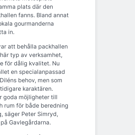
samma plats där den
khallen fanns. Bland annat
okala gourmanderna
tta in.
var att behålla packhallen
 här typ av verksamhet,
för dålig kvalitet. Nu
ället en specialanpassad
 Diléns behov, men som
tidigare karaktären.
r goda möjligheter till
ch rum för både beredning
g, säger Peter Simryd,
 på Gavlegårdarna.