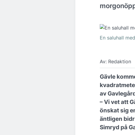
morgonöpp
En saluhall me
Av: Redaktion
Gävle kommer
kvadratmeter
av Gavlegård
– Vi vet att 
önskat sig en
äntligen bidr
Simryd på G