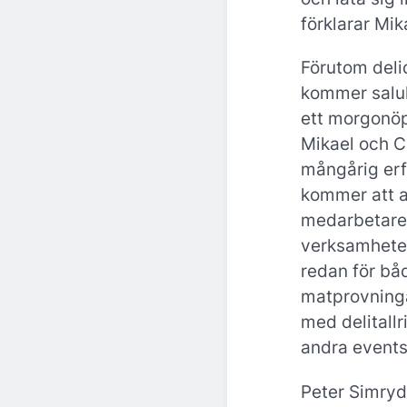
förklarar Mik
Förutom deli
kommer saluh
ett morgonö
Mikael och C
mångårig erf
kommer att a
medarbetare 
verksamheten
redan för bå
matprovning
med delitall
andra events
Peter Simryd