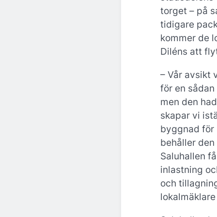
torget – på 
tidigare pac
kommer de l
Diléns att fly
– Vår avsikt 
för en sådan
men den hade 
skapar vi ist
byggnad för
behåller den 
Saluhallen få
inlastning o
och tillagnin
lokalmäklare