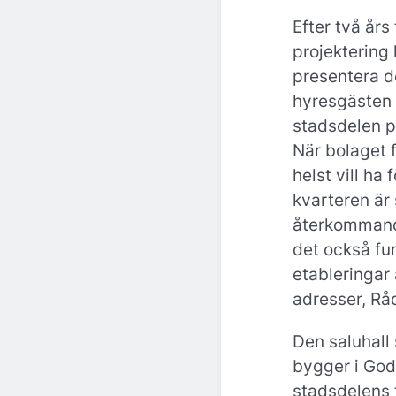
Efter två års
projektering
presentera d
hyresgästen 
stadsdelen p
När bolaget 
helst vill ha 
kvarteren är 
återkommand
det också fu
etableringar 
adresser, Rå
Den saluhall
bygger i God
stadsdelens 