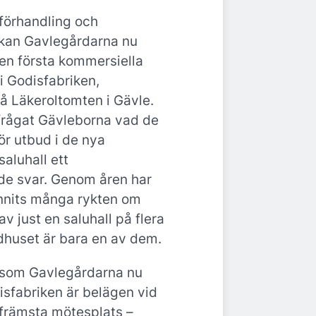
 förhandling och
 kan Gavlegårdarna nu
en första kommersiella
i Godisfabriken,
å Läkeroltomten i Gävle.
frågat Gävleborna vad de
för utbud i de nya
saluhall ett
e svar. Genom åren har
nnits många rykten om
av just en saluhall på flera
dhuset är bara en av dem.
 som Gavlegårdarna nu
isfabriken är belägen vid
främsta mötesplats –