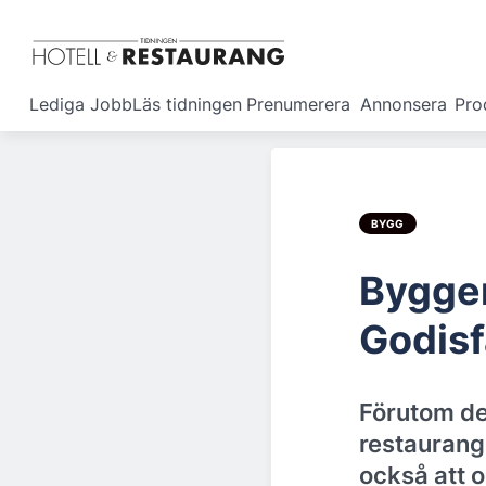
Lediga Jobb
Läs tidningen
Prenumerera
Annonsera
Pro
BYGG
Bygger
Godisf
Förutom de
restaurang
också att o