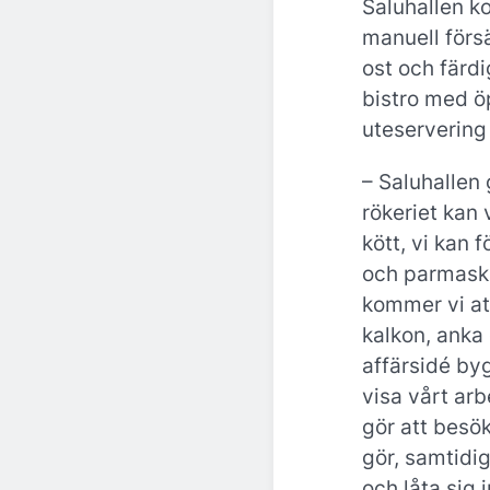
Saluhallen k
manuell försäl
ost och färd
bistro med ö
uteservering 
– Saluhallen 
rökeriet kan 
kött, vi kan 
och parmaski
kommer vi at
kalkon, anka 
affärsidé byg
visa vårt ar
gör att besö
gör, samtidi
och låta sig 