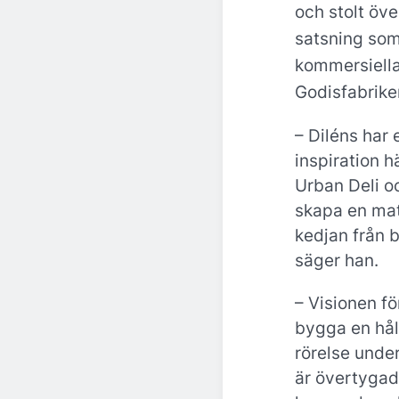
och stolt öve
satsning som 
kommersiella
Godisfabrike
– Diléns har 
inspiration 
Urban Deli o
skapa en mat
kedjan från bo
säger han.
– Visionen fö
bygga en hål
rörelse under
är övertygad