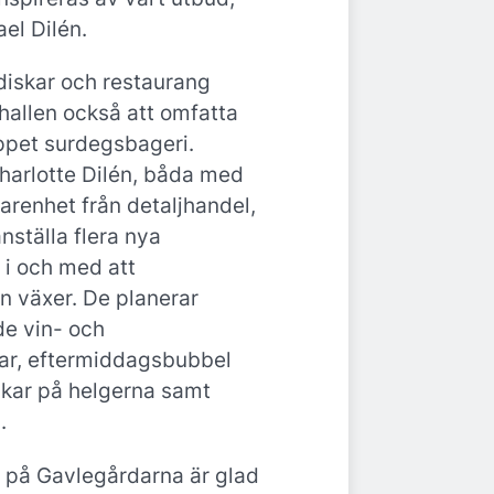
ael Dilén.
diskar och restaurang
allen också att omfatta
ppet surdegsbageri.
harlotte Dilén, båda med
arenhet från detaljhandel,
nställa flera nya
i och med att
 växer. De planerar
de vin- och
ar, eftermiddagsbubbel
rikar på helgerna samt
.
 på Gavlegårdarna är glad