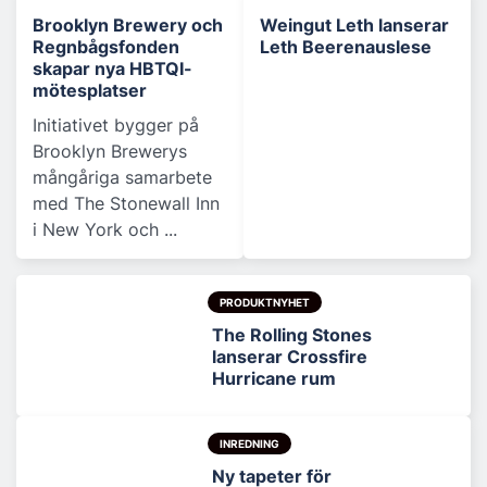
Brooklyn Brewery och
Weingut Leth lanserar
Regnbågsfonden
Leth Beerenauslese
skapar nya HBTQI-
mötesplatser
Initiativet bygger på
Brooklyn Brewerys
mångåriga samarbete
med The Stonewall Inn
i New York och ...
PRODUKTNYHET
The Rolling Stones
lanserar Crossfire
Hurricane rum
INREDNING
Ny tapeter för