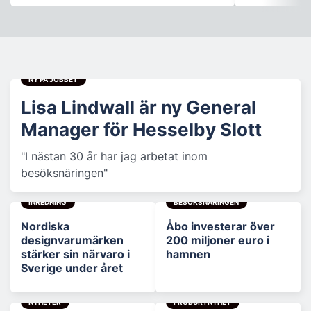
NY PÅ JOBBET
Lisa Lindwall är ny General
Manager för Hesselby Slott
"I nästan 30 år har jag arbetat inom
besöksnäringen"
INREDNING
BESÖKSNÄRINGEN
Nordiska
Åbo investerar över
designvarumärken
200 miljoner euro i
stärker sin närvaro i
hamnen
Sverige under året
NYHETER
PRODUKTNYHET