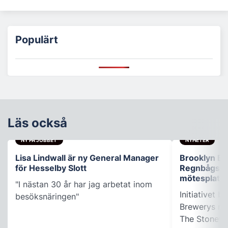
Populärt
Läs också
NY PÅ JOBBET
NYHETER
Lisa Lindwall är ny General Manager
Brooklyn B
för Hesselby Slott
Regnbågsfo
mötesplats
"I nästan 30 år har jag arbetat inom
Initiativet 
besöksnäringen"
Brewerys m
The Stonewal